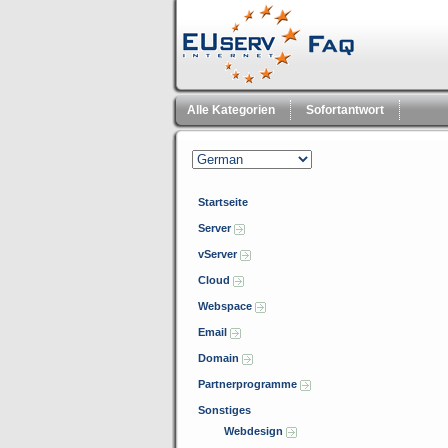
Alle Kategorien
Sofortantwort
Startseite
Server
vServer
Cloud
Webspace
Email
Domain
Partnerprogramme
Sonstiges
Webdesign