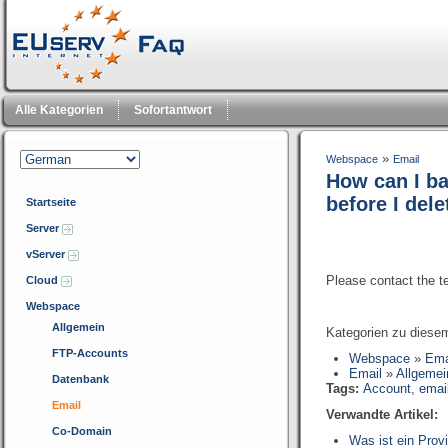
Alle Kategorien
Sofortantwort
»
Webspace
Email
How can I ba
before I del
Startseite
Server
vServer
Please contact the te
Cloud
Webspace
Allgemein
Kategorien zu diesem
FTP-Accounts
Webspace
»
Ema
Email
»
Allgemei
Datenbank
Tags:
Account
,
emai
Email
Verwandte Artikel:
Co-Domain
Was ist ein Prov