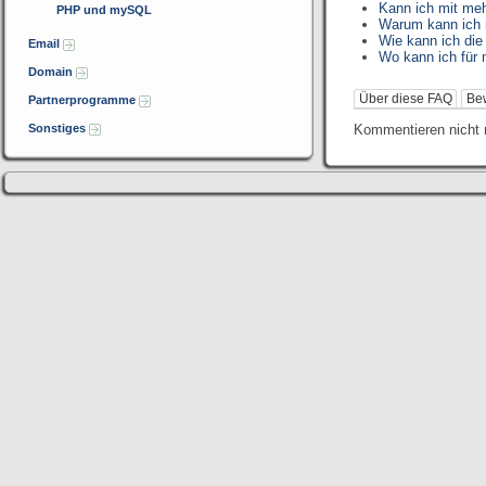
Kann ich mit me
PHP und mySQL
Warum kann ich 
Wie kann ich die
Email
Wo kann ich für
Domain
Über diese FAQ
Be
Partnerprogramme
Sonstiges
Kommentieren nicht 