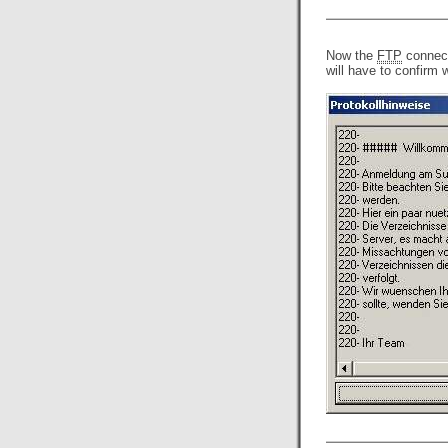
Now the
FTP
connect
will have to confirm 