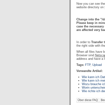
Now you can see th
website directory on 
Change into the "/d
Please keep in mind 
case the necessary 
are affected very b
In order to
Transfer t
the right side with t
When all files have 
Browser sind
Netsca
address and have a lo
Tags:
FTP
,
Upload
Verwandte Artikel:
Wie kann ich Da
Wie kann ich mei
Wozu brauche ic
Worin untersche
Wie richte ich 
Über diese FAQ
Be