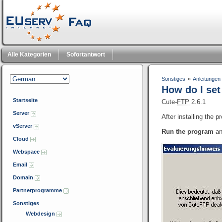
Alle Kategorien
Sofortantwort
»
Sonstiges
Anleitungen
How do I set
Startseite
Cute-
FTP
2.6.1
Server
After installing the 
vServer
Run the program
an
Cloud
Webspace
Email
Domain
Partnerprogramme
Sonstiges
Webdesign