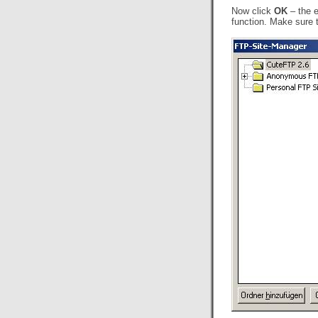
Now click
OK
– the e
function. Make sure t