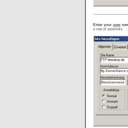
Enter your
user
nam
a row of asterisks.