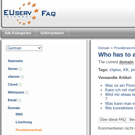
Alle Kategorien
Sofortantwort
»
Domain
Providerwech
Who has to 
Startseite
The current
domain
Server
Tags:
chprov
,
KK
,
pr
vServer
Verwandte Artikel:
Cloud
Was ist ein Prov
Kann ich mit me
Webspace
Wird mir etwas b
?
Email
Was kann man mit
Wie konnektiere
Domain
DNS
Über diese FAQ
Be
Löschung
Kommentieren nicht 
Providerwechsel