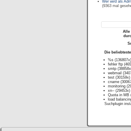
Wer wird als Adm
(9363 mal geseh
Alle
dur
Su
Die beliebtest
%s
(136807x
fehler ftp
(465
smtp
(38858x
webmail
(340
test
(30159x)
cname
(3006
monitoring
(2
xn--
(29453x)
Quota in MB
load balancin
Suchplugin insta