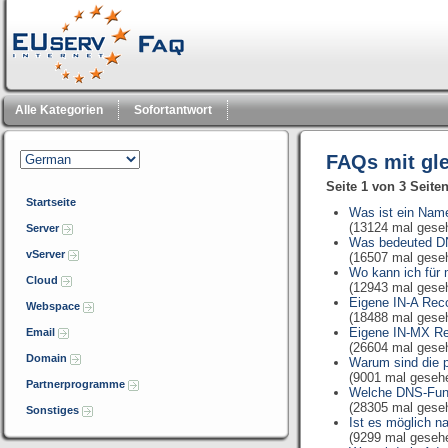
Alle Kategorien
Sofortantwort
FAQs mit gl
Seite 1 von 3 Seite
Startseite
Was ist ein Nam
(13124 mal gese
Server
Was bedeuted D
vServer
(16507 mal gese
Wo kann ich für
Cloud
(12943 mal gese
Eigene IN-A Rec
Webspace
(18488 mal gese
Eigene IN-MX Re
Email
(26604 mal gese
Domain
Warum sind die p
(9001 mal geseh
Partnerprogramme
Welche DNS-Funkt
(28305 mal gese
Sonstiges
Ist es möglich n
(9299 mal geseh