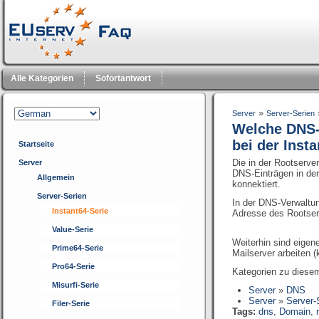
Alle Kategorien
Sofortantwort
»
Server
Server-Serien
Welche DNS-F
bei der Insta
Startseite
Die in der Rootserve
Server
DNS-Einträgen in der
Allgemein
konnektiert.
Server-Serien
In der DNS-Verwaltun
Instant64-Serie
Adresse des Rootser
Value-Serie
Weiterhin sind eige
Prime64-Serie
Mailserver arbeiten (
Pro64-Serie
Kategorien zu diesem
Misurfi-Serie
Server
»
DNS
Server
»
Server-
Filer-Serie
Tags:
dns
,
Domain
,