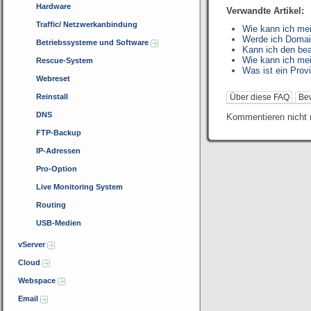
Hardware
Verwandte Artikel:
Traffic/ Netzwerkanbindung
Wie kann ich me
Werde ich Domai
Betriebssysteme und Software
Kann ich den be
Wie kann ich me
Rescue-System
Was ist ein Prov
Webreset
Reinstall
Über diese FAQ
Be
DNS
Kommentieren nicht 
FTP-Backup
IP-Adressen
Pro-Option
Live Monitoring System
Routing
USB-Medien
vServer
Cloud
Webspace
Email