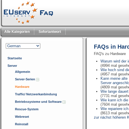
Alle Kategorien
Sofortantwort
FAQs in Har
FAQ's zu Hardware
Startseite
Warum wird der i
(4994 mal geseh
Server
Wie hoch sind d
Allgemein
(4957 mal geseh
Kann meine alte
Server-Serien
Server angeschl
Hardware
(4809 mal geseh
Wie lange dauert
Traffic/ Netzwerkanbindung
(7731 mal geseh
Wie kann ich die
Betriebssysteme und Software
(7604 mal geseh
Wie repariere ic
Rescue-System
(8613 mal geseh
Webreset
zur nächst höheren K
Reinstall