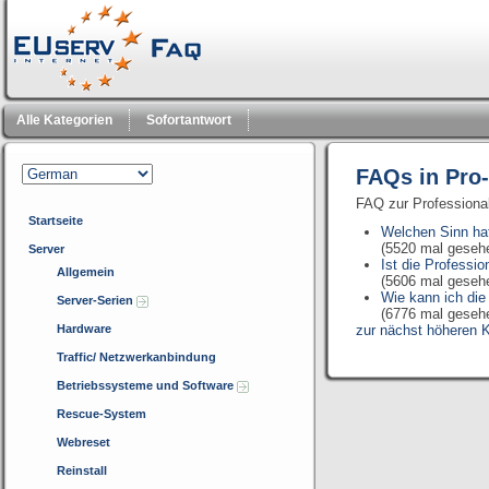
Alle Kategorien
Sofortantwort
FAQs in Pro
FAQ zur Professiona
Startseite
Welchen Sinn hat
(5520 mal geseh
Server
Ist die Professi
Allgemein
(5606 mal geseh
Wie kann ich di
Server-Serien
(6776 mal geseh
Hardware
zur nächst höheren K
Traffic/ Netzwerkanbindung
Betriebssysteme und Software
Rescue-System
Webreset
Reinstall