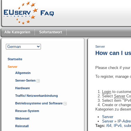
Alle Kategorien
Sofortantwort
Server
How can I u
Startseite
Server
Please check if you
Allgemein
To register, manage 
Server-Serien
Hardware
Login
to custome
Traffic/ Netzwerkanbindung
Select
Server
Con
Select item "IPv
Betriebssysteme und Software
Create or change
Kategorien zu diesem
Rescue-System
Server
Webreset
Server
»
IP-Adr
Tags:
/64
,
IPv6
,
sub
Reinstall