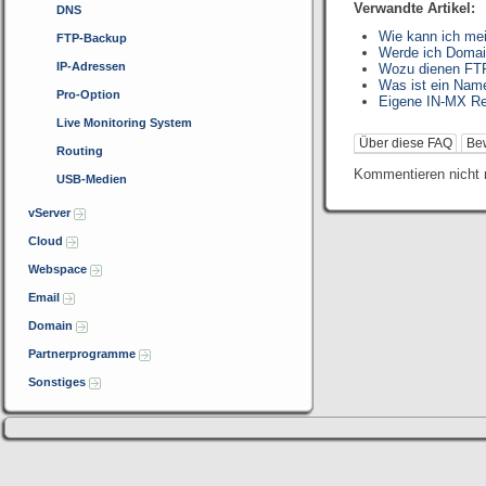
Verwandte Artikel:
DNS
Wie kann ich me
FTP-Backup
Werde ich Domai
IP-Adressen
Wozu dienen FTP
Was ist ein Nam
Pro-Option
Eigene IN-MX Re
Live Monitoring System
Über diese FAQ
Be
Routing
Kommentieren nicht 
USB-Medien
vServer
Cloud
Webspace
Email
Domain
Partnerprogramme
Sonstiges