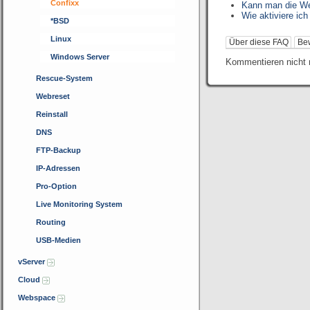
Confixx
Kann man die Web
Wie aktiviere i
*BSD
Linux
Über diese FAQ
Be
Windows Server
Kommentieren nicht 
Rescue-System
Webreset
Reinstall
DNS
FTP-Backup
IP-Adressen
Pro-Option
Live Monitoring System
Routing
USB-Medien
vServer
Cloud
Webspace