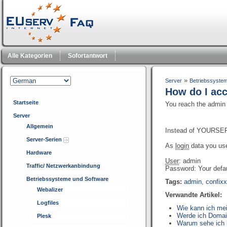
Alle Kategorien
Sofortantwort
»
Server
Betriebssyste
How do I acc
Startseite
You reach the admin
Server
Allgemein
Instead of YOURSE
Server-Serien
As
login
data you use
Hardware
User
: admin
Traffic/ Netzwerkanbindung
Password: Your defa
Betriebssysteme und Software
Tags:
admin
,
confixx
Webalizer
Verwandte Artikel:
Logfiles
Wie kann ich me
Werde ich Domai
Plesk
Warum sehe ich b