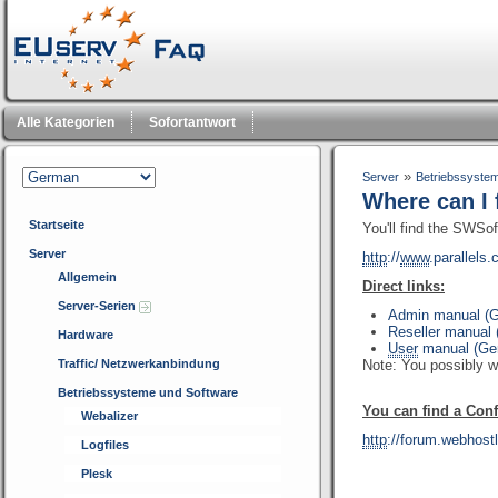
Alle Kategorien
Sofortantwort
»
Server
Betriebssyste
Where can I 
Startseite
You'll find the SWSof
Server
http
://
www
.parallels
Allgemein
Direct links:
Server-Serien
Admin manual (G
Reseller manual
Hardware
User
manual (Ge
Traffic/ Netzwerkanbindung
Note: You possibly wi
Betriebssysteme und Software
You can find a Conf
Webalizer
http
://forum.webhostl
Logfiles
Plesk