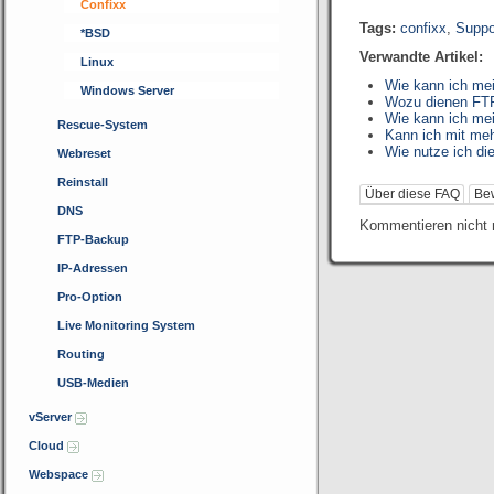
Confixx
Tags:
confixx
,
Suppo
*BSD
Verwandte Artikel:
Linux
Wie kann ich me
Windows Server
Wozu dienen FTP
Wie kann ich me
Rescue-System
Kann ich mit me
Wie nutze ich di
Webreset
Reinstall
Über diese FAQ
Be
DNS
Kommentieren nicht 
FTP-Backup
IP-Adressen
Pro-Option
Live Monitoring System
Routing
USB-Medien
vServer
Cloud
Webspace