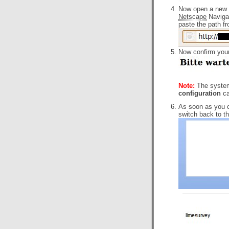
Now open a new 
Netscape
Navigat
paste the path fr
Now confirm your
Note:
The system 
configuration
ca
As soon as you c
switch back to t