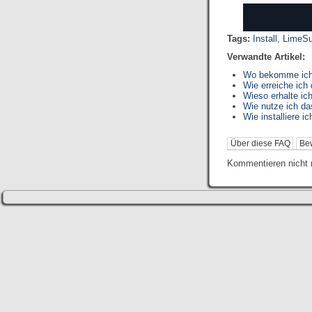
Tags:
Install
,
LimeSu
Verwandte Artikel:
Wo bekomme ich 
Wie erreiche ich
Wieso erhalte ic
Wie nutze ich d
Wie installiere i
Über diese FAQ
Be
Kommentieren nicht 