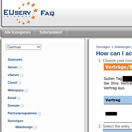
Alle Kategorien
Sofortantwort
»
Sonstiges
Anleitungen
How can I ac
Startseite
Choose your cont
Server
vServer
Cloud
Webspace
Email
Domain
Partnerprogramme
Sonstiges
Select the entry
Webdesign