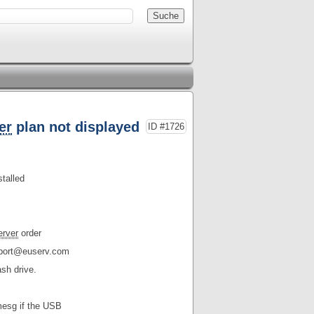
er
plan not displayed
ID #1726
stalled
erver
order
upport@euserv.com
ash drive.
mesg if the USB