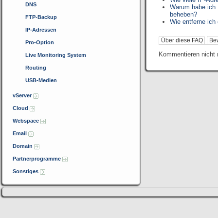
DNS
Warum habe ich 
beheben?
FTP-Backup
Wie entferne ich
IP-Adressen
Über diese FAQ
Be
Pro-Option
Kommentieren nicht 
Live Monitoring System
Routing
USB-Medien
vServer
Cloud
Webspace
Email
Domain
Partnerprogramme
Sonstiges