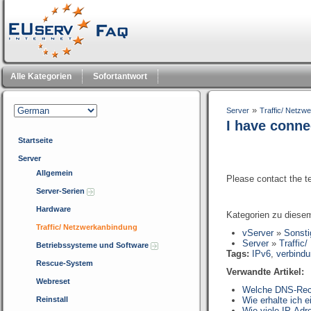
Alle Kategorien
Sofortantwort
»
Server
Traffic/ Netzw
I have conne
Startseite
Server
Allgemein
Please contact the te
Server-Serien
Hardware
Kategorien zu diesem
Traffic/ Netzwerkanbindung
vServer
»
Sonst
Server
»
Traffic
Betriebssysteme und Software
Tags:
IPv6
,
verbind
Rescue-System
Verwandte Artikel:
Webreset
Welche DNS-Reco
Reinstall
Wie erhalte ich 
Wie viele IP-Ad