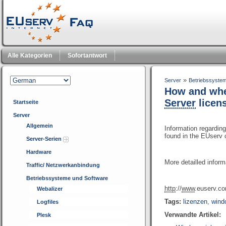
Alle Kategorien
Sofortantwort
»
Server
Betriebssyste
How and whe
Server
licen
Startseite
Server
Allgemein
Information regardin
found in the EUserv
Server-Serien
Hardware
More detailled inform
Traffic/ Netzwerkanbindung
Betriebssysteme und Software
http
://
www
.euserv.co
Webalizer
Tags:
lizenzen
,
wind
Logfiles
Verwandte Artikel:
Plesk