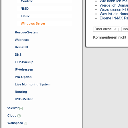
Wie kann ich me
Confixx
Werde ich Domai
*BSD
Wozu dienen FTP
Was ist ein Nam
Linux
Eigene IN-MX Re
Windows Server
Über diese FAQ
Be
Rescue-System
Kommentieren nicht 
Webreset
Reinstall
DNS
FTP-Backup
IP-Adressen
Pro-Option
Live Monitoring System
Routing
USB-Medien
vServer
Cloud
Webspace