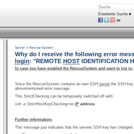
Erweiterte Suche
»
Server
Rescue-System
Why do I receive the following error mes
login
: "REMOTE
HOST
IDENTIFICATION 
In case you have enabled the RescueSystem and want to log in:
Since the RescueSystem contains an own SSH
server
the SSH key d
abovementioned error message.
This StrictChecking can be temporarily switched off with:
ssh -o StrictHostKeyChecking=no
IP
address
Further information:
This message just indicates that the servers SSH key has changed.