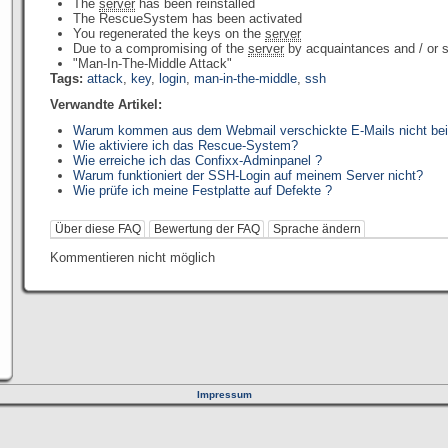
The
server
has been reinstalled
The RescueSystem has been activated
You regenerated the keys on the
server
Due to a compromising of the
server
by acquaintances and / or s
"Man-In-The-Middle Attack"
Tags:
attack
,
key
,
login
,
man-in-the-middle
,
ssh
Verwandte Artikel:
Warum kommen aus dem Webmail verschickte E-Mails nicht be
Wie aktiviere ich das Rescue-System?
Wie erreiche ich das Confixx-Adminpanel ?
Warum funktioniert der SSH-Login auf meinem Server nicht?
Wie prüfe ich meine Festplatte auf Defekte ?
Über diese FAQ
Bewertung der FAQ
Sprache ändern
Kommentieren nicht möglich
Impressum