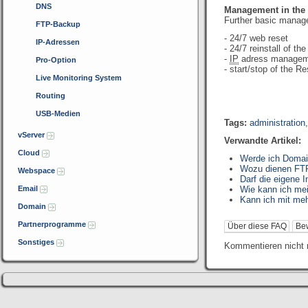
DNS
Management in the 
Further basic manag
FTP-Backup
- 24/7 web reset
IP-Adressen
- 24/7 reinstall of th
-
IP
adress managem
Pro-Option
- start/stop of the 
Live Monitoring System
Routing
USB-Medien
Tags:
administration
vServer
Verwandte Artikel:
Cloud
Werde ich Domai
Wozu dienen FTP
Webspace
Darf die eigene 
Email
Wie kann ich me
Kann ich mit me
Domain
Partnerprogramme
Über diese FAQ
Be
Sonstiges
Kommentieren nicht 