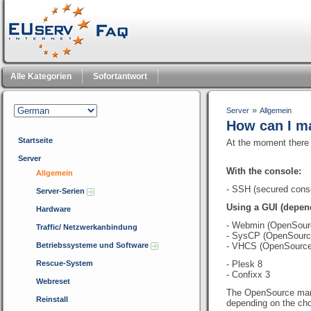
Alle Kategorien
Sofortantwort
»
Server
Allgemein
How can I 
Startseite
At the moment there 
Server
With the console:
Allgemein
- SSH (secured cons
Server-Serien
Using a GUI (dependi
Hardware
- Webmin (OpenSour
Traffic/ Netzwerkanbindung
- SysCP (OpenSourc
Betriebssysteme und Software
- VHCS (OpenSource
Rescue-System
- Plesk 8
- Confixx 3
Webreset
The OpenSource manag
Reinstall
depending on the cho