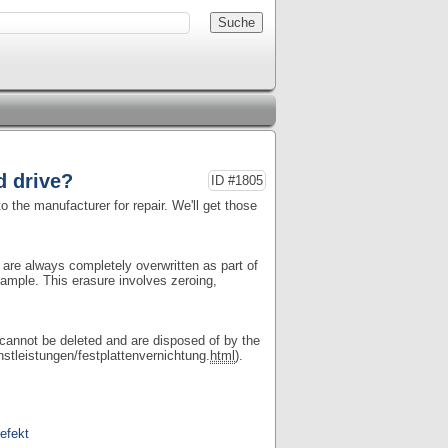
d drive?
ID #1805
o the manufacturer for repair. We'll get those
 are always completely overwritten as part of
xample. This erasure involves zeroing,
e cannot be deleted and are disposed of by the
nstleistungen/festplattenvernichtung.
html
).
efekt