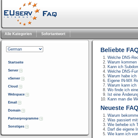
Alle Kategorien
Sofortantwort
Beliebte FA
Welche DNS-Reco
Warum kommen au
Startseite
Kann ich Subdoma
Server
Welche DNS-Funkt
Warum habe ich 
vServer
Eigene IN-MX Re
Warum kann ich 
Cloud
Wo finde ich eine
Ist eine Änderun
Webspace
Kann man die Web
Email
Neueste FA
Domain
Warum bekomme ic
Partnerprogramme
Was passiert mit
Wie behebe ich T
Sonstiges
Darf die eigene 
Wie kann ich von