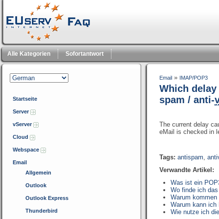
Alle Kategorien
Sofortantwort
»
Email
IMAP/POP3
Which delay 
spam / anti-
Startseite
Server
The current delay c
vServer
eMail is checked in l
Cloud
Webspace
Tags:
antispam
,
anti
Email
Verwandte Artikel:
Allgemein
Was ist ein POP
Outlook
Wo finde ich da
Warum kommen au
Outlook Express
Warum kann ich 
Thunderbird
Wie nutze ich di