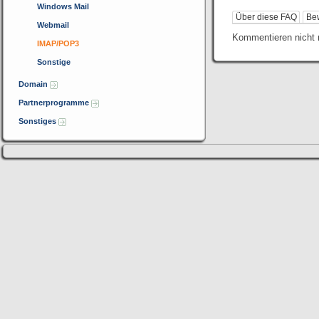
Windows Mail
Über diese FAQ
Be
Webmail
Kommentieren nicht 
IMAP/POP3
Sonstige
Domain
Partnerprogramme
Sonstiges