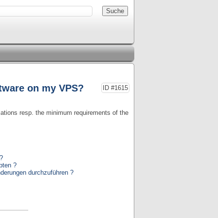
oftware on my VPS?
ID #1615
fications resp. the minimum requirements of the
 ?
pten ?
nderungen durchzuführen ?